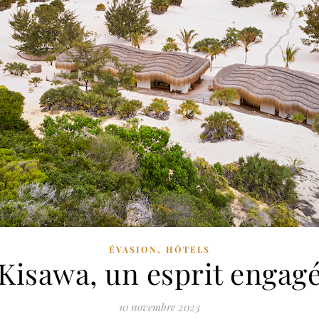
,
ÉVASION
HÔTELS
Kisawa, un esprit engag
10 novembre 2023