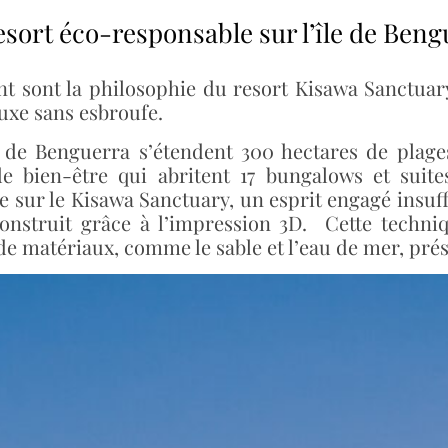
esort éco-responsable sur l’île de Beng
nt sont la philosophie du resort Kisawa Sanctuar
uxe sans esbroufe.
 de Benguerra s’étendent 300 hectares de plage
e bien-être qui abritent 17 bungalows et suites
 sur le Kisawa Sanctuary, un esprit engagé insuff
 construit grâce à l’impression 3D. Cette techn
 matériaux, comme le sable et l’eau de mer, prése