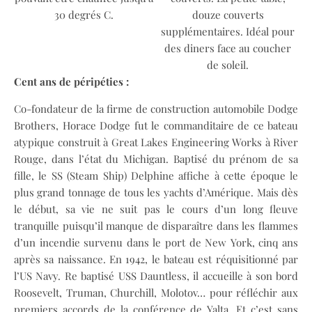
30 degrés C.
douze couverts
supplémentaires. Idéal pour
des diners face au coucher
de soleil.
Cent ans de péripéties :
Co-fondateur de la firme de construction automobile Dodge
Brothers, Horace Dodge fut le commanditaire de ce bateau
atypique construit à Great Lakes Engineering Works à River
Rouge, dans l’état du Michigan. Baptisé du prénom de sa
fille, le SS (Steam Ship) Delphine affiche à cette époque le
plus grand tonnage de tous les yachts d’Amérique. Mais dès
le début, sa vie ne suit pas le cours d’un long fleuve
tranquille puisqu’il manque de disparaître dans les flammes
d’un incendie survenu dans le port de New York, cinq ans
après sa naissance. En 1942, le bateau est réquisitionné par
l’US Navy. Re baptisé USS Dauntless, il accueille à son bord
Roosevelt, Truman, Churchill, Molotov… pour réfléchir aux
premiers accords de la conférence de Yalta. Et c’est sans