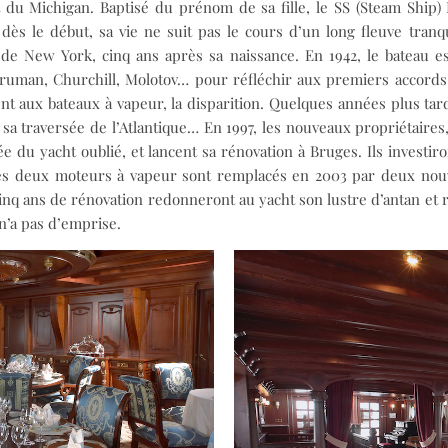
 du Michigan. Baptisé du prénom de sa fille, le SS (Steam Ship) 
ès le début, sa vie ne suit pas le cours d’un long fleuve tranq
e New York, cinq ans après sa naissance. En 1942, le bateau es
 Truman, Churchill, Molotov… pour réfléchir aux premiers accords 
ent aux bateaux à vapeur, la disparition. Quelques années plus ta
a traversée de l’Atlantique… En 1997, les nouveaux propriétaire
e du yacht oublié, et lancent sa rénovation à Bruges. Ils investir
e les deux moteurs à vapeur sont remplacés en 2003 par deux no
inq ans de rénovation redonneront au yacht son lustre d’antan et r
 n’a pas d’emprise.