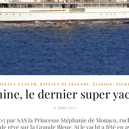
,
,
,
ATEAUX A LOUER
BATEAUX DE LÉGENDE
ÉVASION
YACH
ine, le dernier super ya
12 août 2023
3 par SAS la Princesse Stéphanie de Monaco, rache
de rêve sur la Grande Bleue. Si le yacht a fêté en av