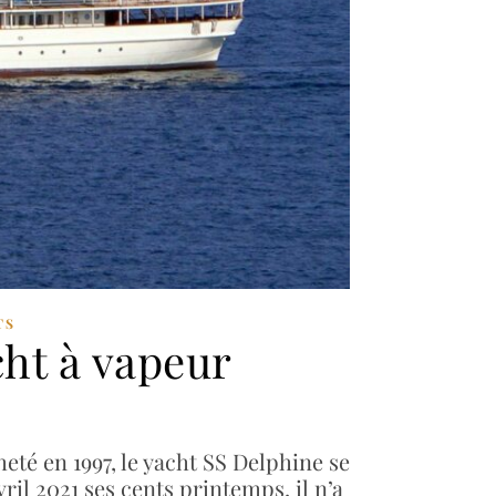
TS
cht à vapeur
té en 1997, le yacht SS Delphine se
ril 2021 ses cents printemps, il n’a