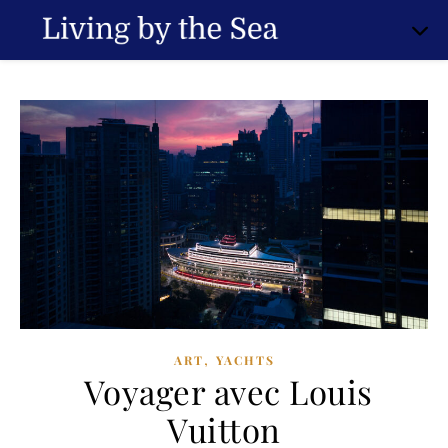
,
ART
YACHTS
Voyager avec Louis
Vuitton