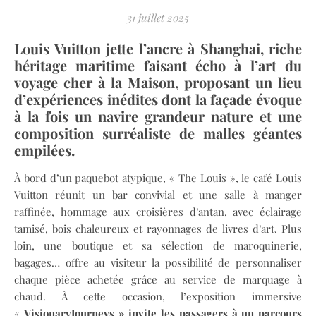
31 juillet 2025
Louis Vuitton jette l’ancre à Shanghai, riche
héritage maritime faisant écho à l’art du
voyage cher à la Maison, proposant un lieu
d’expériences inédites dont la façade évoque
à la fois un navire grandeur nature et une
composition surréaliste de malles géantes
empilées.
À bord d’un paquebot atypique, « The Louis », le café Louis
Vuitton réunit un bar convivial et une salle à manger
raffinée, hommage aux croisières d’antan, avec éclairage
tamisé, bois chaleureux et rayonnages de livres d’art. Plus
loin, une boutique et sa sélection de maroquinerie,
bagages… offre au visiteur la possibilité de personnaliser
chaque pièce achetée grâce au service de marquage à
chaud. À cette occasion, l’exposition immersive
«
VisionaryJourneys » invite les passagers à un parcours